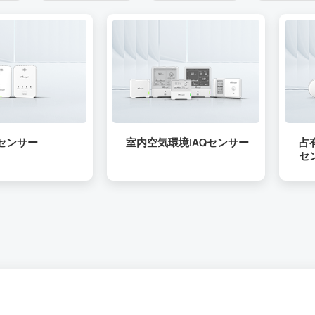
センサー
室内空気環境IAQセンサー
占
セ