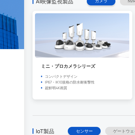
AI映像監視製品
カメラ
NV
ミニ・プロカメラシリーズ
コンパクトデザイン
IP67・IK10規格の防水耐衝撃性
超鮮明4K画質
IoT製品
センサー
ゲートウェ