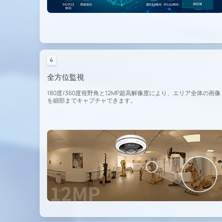
4
全方位監視
180度/360度視野角と12MP超高解像度により、エリア全体の画像
を細部までキャプチャできます。