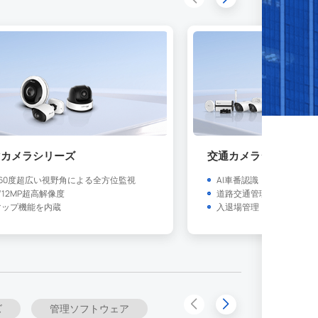
マカメラシリーズ
交通カメラシリーズ
/360度超広い視野角による全方位監視
AI車番認識
K/12MP超高解像度
道路交通管理
マップ機能を内蔵
入退場管理・駐車場管理
ズ
管理ソフトウェア