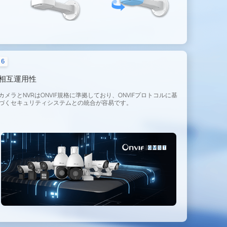
6
相互運用性
カメラとNVRはONVIF規格に準拠しており、ONVIFプロトコルに基
づくセキュリティシステムとの統合が容易です。
DR
ハイライト補正