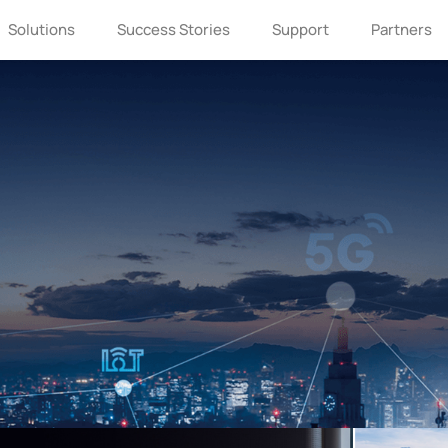
Solutions
Success Stories
Support
Partners
If you are interested in Milesight, please
leave us a message.