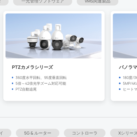
R
一元管理ソフトウェア
VMS関連製品
PTZカメラシリーズ
パノラ
360度水平回転、95度垂直回転
180度
5倍～42倍光学ズーム対応可能
5MP/4
PTZ自動追尾
ヒート
イ
5G & ルーター
コントローラ
Xシリー